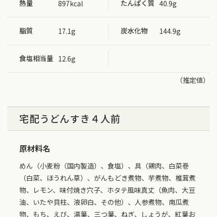
熱量
たんぱく質
897kcal
40.9g
脂質
炭水化物
17.1g
144.9g
食塩相当量
12.6g
（推定値）
宅配うどんすき４人前
原材料名
めん（小麦粉（国内製造）、食塩）、具（鶏肉、白菜巻
（白菜、ほうれん草）、がんもどき煮物、芋煮物、椎茸煮
物、レモン、味付焼き穴子、ホタテ風味真丈（魚肉、大豆
油、いたや貝柱、液卵白、その他）、人参煮物、南瓜煮
物、もち、えび、湯葉、三つ葉、ねぎ、しょうが、紅葉お