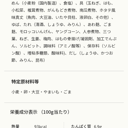
めん（小麦粉（国内製造）、食塩）、具（玉ねぎ、はも、
小松菜、椎茸煮物、がんもどき煮物、南瓜煮物、ホタテ風
味真丈（魚肉、大豆油、いたや貝柱、液卵白、その他）、
ゆば、たれ（清酒、しょうゆ、みりん）、あわ麩、ごま
麩、モロッコいんげん、ヤングコーン、人参煮物、三つ
葉、ねぎ、生姜、梅肉、はもの骨揚げ/凝固剤、加工でんぷ
ん、ソルビット、調味料（アミノ酸等）、保存料（ソルビ
ン酸）、増粘多糖類、酸味料)、だし（しょうゆ、かつお
節、みりん、昆布）
特定原材料等
小麦・卵・大豆・やまいも・ごま
栄養成分表示 （100g当たり）
熱量
たんぱく質
93kcal
6.9g