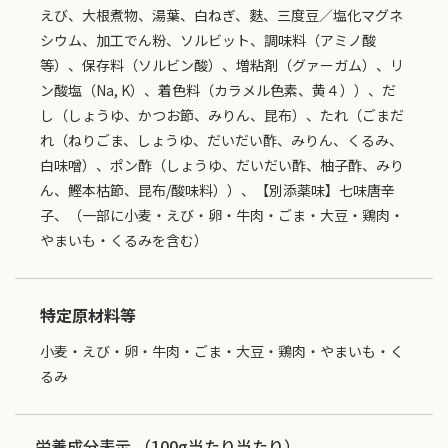
えび、大根煮物、湯葉、白ねぎ、麩、三度豆／塩化マグネ
シウム、加工でん粉、ソルビット、調味料（アミノ酸
等）、保存料（ソルビン酸）、増粘剤（グァーガム）、リ
ン酸塩（Na, K）、着色料（カラメル色素、黄４））、だ
し（しょうゆ、かつお節、みりん、昆布）、たれ（ごまだ
れ（ねりごま、しょうゆ、だいだい酢、みりん、くるみ、
白味噌）、ポン酢（しょうゆ、だいだい酢、柚子酢、みり
ん、鰹本枯節、昆布/酸味料））、【別添薬味】七味唐辛
子、（一部に小麦・えび・卵・牛肉・ごま・大豆・鶏肉・
やまいも・くるみを含む）
特定原材料等
小麦・えび・卵・牛肉・ごま・大豆・鶏肉・やまいも・く
るみ
栄養成分表示 （100g当たり当たり）