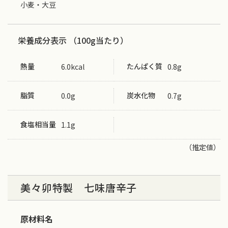
小麦・大豆
栄養成分表示 （100g当たり）
熱量
たんぱく質
6.0kcal
0.8g
脂質
炭水化物
0.0g
0.7g
食塩相当量
1.1g
（推定値）
美々卯特製 七味唐辛子
原材料名