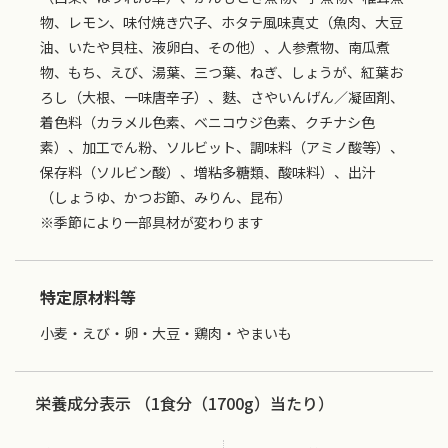
物、レモン、味付焼き穴子、ホタテ風味真丈（魚肉、大豆
油、いたや貝柱、液卵白、その他）、人参煮物、南瓜煮
物、もち、えび、湯葉、三つ葉、ねぎ、しょうが、紅葉お
ろし（大根、一味唐辛子）、麩、さやいんげん／凝固剤、
着色料（カラメル色素、ベニコウジ色素、クチナシ色
素）、加工でん粉、ソルビット、調味料（アミノ酸等）、
保存料（ソルビン酸）、増粘多糖類、酸味料）、出汁
（しょうゆ、かつお節、みりん、昆布）
※季節により一部具材が変わります
特定原材料等
小麦・えび・卵・大豆・鶏肉・やまいも
栄養成分表示 （1食分（1700g）当たり）