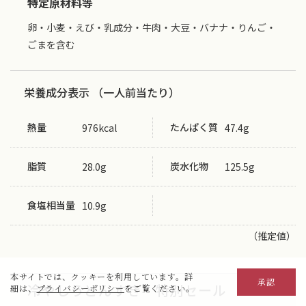
特定原材料等
卵・小麦・えび・乳成分・牛肉・大豆・バナナ・りんご・
ごまを含む
栄養成分表示 （一人前当たり）
熱量
たんぱく質
976kcal
47.4g
脂質
炭水化物
28.0g
125.5g
食塩相当量
10.9g
（推定値）
本サイトでは、クッキーを利用しています。詳
承認
冷やしうどんすき 特別セール
細は、
プライバシーポリシー
をご覧ください。