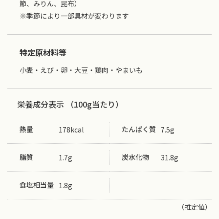
節、みりん、昆布）
※季節により一部具材が変わります
特定原材料等
小麦・えび・卵・大豆・鶏肉・やまいも
栄養成分表示 （100g当たり）
熱量
たんぱく質
178kcal
7.5g
脂質
炭水化物
1.7g
31.8g
食塩相当量
1.8g
（推定値）