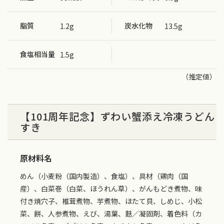
脂質
炭水化物
1.2g
13.5g
食塩相当量
1.5g
（推定値）
【101周年記念】ずわい蟹添え冷凍うどん
すき
原材料名
めん（小麦粉（国内製造）、食塩）、具材（鶏肉（国
産）、白菜巻（白菜、ほうれん草）、がんもどき煮物、味
付き焼穴子、椎茸煮物、芋煮物、ほたて貝、しめじ、小松
菜、餅、人参煮物、えび、湯葉、麩／凝固剤、着色料（カ