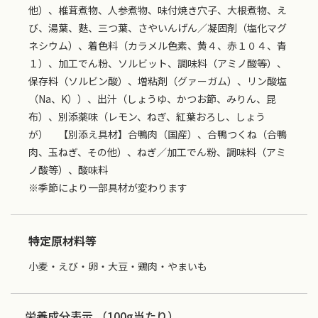
他）、椎茸煮物、人参煮物、味付焼き穴子、大根煮物、え
び、湯葉、麩、三つ葉、さやいんげん／凝固剤（塩化マグ
ネシウム）、着色料（カラメル色素、黄４、赤１０４、青
１）、加工でん粉、ソルビット、調味料（アミノ酸等）、
保存料（ソルビン酸）、増粘剤（グァーガム）、リン酸塩
（Na、K））、出汁（しょうゆ、かつお節、みりん、昆
布）、別添薬味（レモン、ねぎ、紅葉おろし、しょう
が） 【別添え具材】合鴨肉（国産）、合鴨つくね（合鴨
肉、玉ねぎ、その他）、ねぎ／加工でん粉、調味料（アミ
ノ酸等）、酸味料
※季節により一部具材が変わります
特定原材料等
小麦・えび・卵・大豆・鶏肉・やまいも
栄養成分表示 （100g当たり）