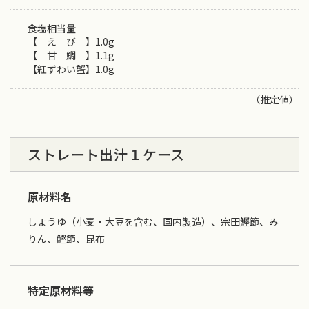
食塩相当量
【 え び 】1.0g
【 甘 鯛 】1.1g
【紅ずわい蟹】1.0g
（推定値）
ストレート出汁１ケース
原材料名
しょうゆ（小麦・大豆を含む、国内製造）、宗田鰹節、み
りん、鰹節、昆布
特定原材料等