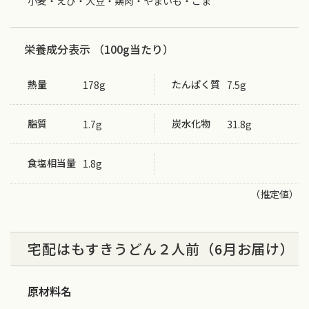
小麦・えび・大豆・鶏肉・やまいも・ごま
栄養成分表示 （100g当たり）
熱量
たんぱく質
178g
7.5g
脂質
炭水化物
1.7g
31.8g
食塩相当量
1.8g
（推定値）
宅配はもすきうどん２人前（6月お届け）
原材料名