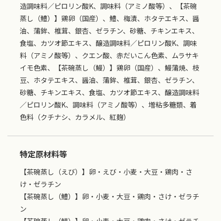
造調味料／ピロリン酸K、調味料（アミノ酸等）、【茶碗
蒸し（鱧）】鶏卵（国産）、鱧、梅漬、ホタテエキス、醤
油、蒲鉾、椎茸、銀杏、ゼラチン、砂糖、チキンエキス、
食塩、カツオ節エキス、醸造調味料／ピロリン酸K、調味
料（アミノ酸等）、クエン酸、赤だいこん色素、ムラサキ
イモ色素、【茶碗蒸し（鰻）】鶏卵（国産）、鰻蒲焼、枝
豆、ホタテエキス、醤油、蒲鉾、椎茸、銀杏、ゼラチン、
砂糖、チキンエキス、食塩、カツオ節エキス、醸造調味料
／ピロリン酸K、調味料（アミノ酸等）、増粘多糖類、着
色料（クチナシ、カラメル、紅麹）
特定原材料等
【茶碗蒸し（えび）】卵・えび・小麦・大豆・鶏肉・さ
け・ゼラチン
【茶碗蒸し（鱧）】卵・小麦・大豆・鶏肉・さけ・ゼラチ
ン