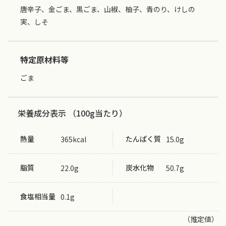
唐辛子、金ごま、黒ごま、山椒、柚子、青のり、けしの
実、しそ
特定原材料等
ごま
栄養成分表示 （100g当たり）
熱量
たんぱく質
365kcal
15.0g
脂質
炭水化物
22.0g
50.7g
食塩相当量
0.1g
（推定値）