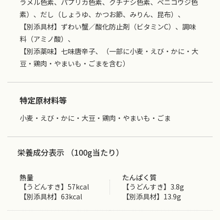
ラメル色素、パプリカ色素、クチナシ色素、ベニコウジ色
素）、だし（しょうゆ、かつお節、みりん、昆布）、
【別添具材】ずわい蟹／酸化防止剤（ビタミンC）、調味
料（アミノ酸）、
【別添薬味】七味唐辛子、（一部に小麦・えび・かに・大
豆・鶏肉・やまいも・ごまを含む）
特定原材料等
小麦・えび・かに・大豆・鶏肉・やまいも・ごま
栄養成分表示 （100g当たり）
熱量
たんぱく質
【うどんすき】57kcal
【うどんすき】3.8g
【別添具材】63kcal
【別添具材】13.9g