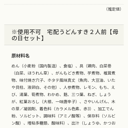
（推定値）
※使用不可 宅配うどんすき２人前【母
の日セット】
原材料名
めん（小麦粉（国内製造）、食塩）、具（鶏肉、白菜巻
（白菜、ほうれん草）、がんもどき煮物、芋煮物、椎茸煮
物、味付焼き穴子、ホタテ風味真丈（魚肉、大豆油、いた
や貝柱、液卵白、その他）、人参煮物、レモン、もち、え
び、湯葉、筍煮物、わかめ、麩、三つ葉、ねぎ、しょう
が、紅葉おろし（大根、一味唐辛子）、さやいんげん、木
の芽／凝固剤、着色料（カラメル色素、赤3）、加工でん
粉、ソルビット、調味料（アミノ酸等）、保存料（ソルビ
ン酸）、増粘多糖類、酸味料）、出汁（しょうゆ、かつお