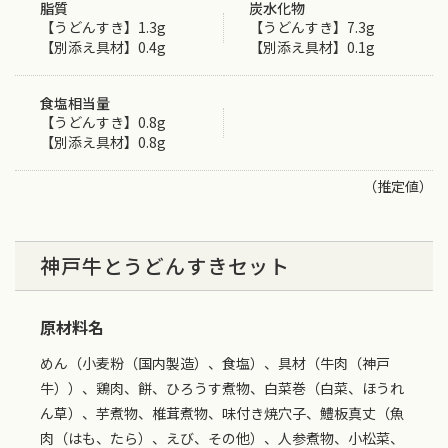
脂質
炭水化物
【うどんすき】1.3g
【うどんすき】7.3g
【別添え具材】0.4g
【別添え具材】0.1g
食塩相当量
【うどんすき】0.8g
【別添え具材】0.8g
（推定値）
神戸牛とうどんすきセット
原材料名
めん（小麦粉（国内製造）、食塩）、具材（牛肉（神戸
牛））、鶏肉、餅、ひろうす煮物、白菜巻（白菜、ほうれ
ん草）、芋煮物、椎茸煮物、味付き焼穴子、鱧板真丈（魚
肉（はも、たら）、えび、その他）、人参煮物、小松菜、