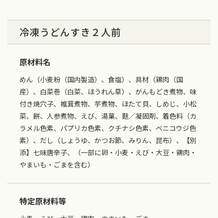
冷凍うどんすき２人前
原材料名
めん（小麦粉（国内製造）、食塩）、具材（鶏肉（国
産）、白菜巻（白菜、ほうれん草）、がんもどき煮物、味
付き焼穴子、椎茸煮物、芋煮物、ほたて貝、しめじ、小松
菜、餅、人参煮物、えび、湯葉、麩／凝固剤、着色料（カ
ラメル色素、パプリカ色素、クチナシ色素、ベニコウジ色
素）、だし（しょうゆ、かつお節、みりん、昆布）、【別
添】七味唐辛子、（一部に卵・小麦・えび・大豆・鶏肉・
やまいも・ごまを含む）
特定原材料等