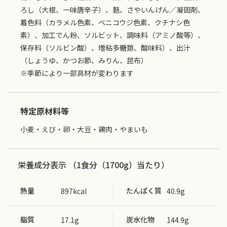
ろし（大根、一味唐辛子）、麩、さやいんげん／凝固剤、
着色料（カラメル色素、ベニコウジ色素、クチナシ色
素）、加工でん粉、ソルビット、調味料（アミノ酸等）、
保存料（ソルビン酸）、増粘多糖類、酸味料）、出汁
（しょうゆ、かつお節、みりん、昆布）
※季節により一部具材が変わります
特定原材料等
小麦・えび・卵・大豆・鶏肉・やまいも
栄養成分表示 （1食分（1700g）当たり）
熱量
たんぱく質
897kcal
40.9g
脂質
炭水化物
17.1g
144.9g