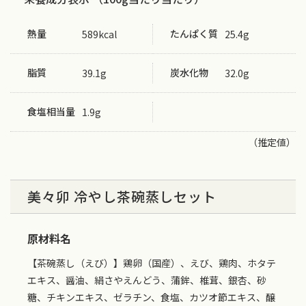
熱量
たんぱく質
589kcal
25.4g
脂質
炭水化物
39.1g
32.0g
食塩相当量
1.9g
（推定値）
美々卯 冷やし茶碗蒸しセット
原材料名
【茶碗蒸し（えび）】鶏卵（国産）、えび、鶏肉、ホタテ
エキス、醤油、絹さやえんどう、蒲鉾、椎茸、銀杏、砂
糖、チキンエキス、ゼラチン、食塩、カツオ節エキス、醸