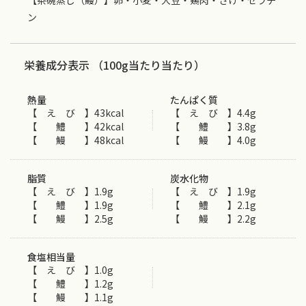
【茶碗蒸し（鰻）】卵・小麦・大豆・鶏肉・さけ・ゼラチ
ン
栄養成分表示 （100g当たり当たり）
熱量
たんぱく質
【 え び 】43kcal
【 え び 】4.4g
【 鱧 】42kcal
【 鱧 】3.8g
【 鰻 】48kcal
【 鰻 】4.0g
脂質
炭水化物
【 え び 】1.9g
【 え び 】1.9g
【 鱧 】1.9g
【 鱧 】2.1g
【 鰻 】2.5g
【 鰻 】2.2g
食塩相当量
【 え び 】1.0g
【 鱧 】1.2g
【 鰻 】1.1g