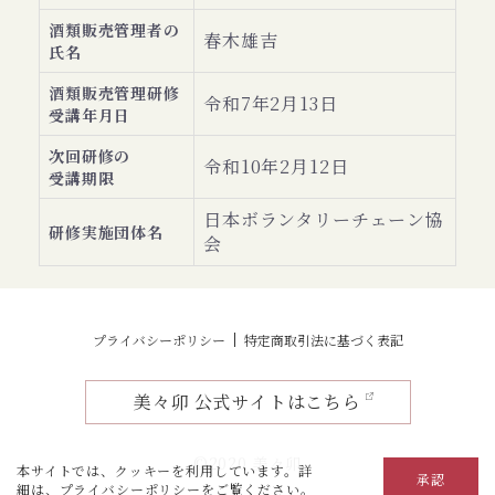
酒類販売管理者の
春木雄吉
氏名
酒類販売管理研修
令和7年2月13日
受講年月日
次回研修の
令和10年2月12日
受講期限
日本ボランタリーチェーン協
研修実施団体名
会
プライバシーポリシー
特定商取引法に基づく表記
美々卯 公式サイトはこちら
©2020 美々卯
本サイトでは、クッキーを利用しています。詳
承認
細は、
プライバシーポリシー
をご覧ください。