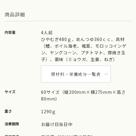
商品詳細
内容量
4人前
ひやむぎ480ｇ、めんつゆ360ｃｃ、具材
（鱧、ボイル海老、椎茸、モロッコインゲ
ン、ヤングコーン、プチトマト、厚焼き玉
子）、薬味（ミョウガ、生姜、ねぎ）
原材料・栄養成分一覧表
サイズ
60サイズ（縦200mm×横275mm×高さ
80mm）
お買い物を続ける
カートへ進む
重さ
1290ｇ
消費期限
お届け日当日中