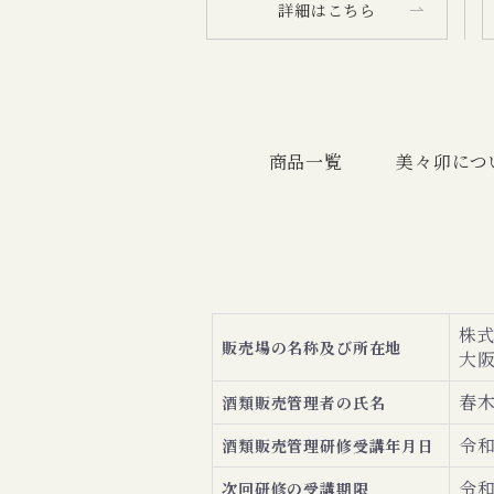
詳細はこちら
商品一覧
美々卯につ
株式
販売場の名称
及び所在地
大阪
春
酒類販売管理者の
氏名
令和
酒類販売管理研修
受講年月日
令和
次回研修の
受講期限