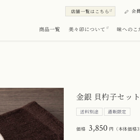
会
店舗一覧
はこちら
商品一覧
美々卯について
味へのこ
金銀 貝杓子セッ
送料別途
通販限定
3,850
価格
円（本体価格3,