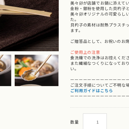
美々卯が店舗でお鍋に添えて
金粉・銀粉を使用した貝杓子
美々卯オリジナルの可愛らし
た。
貝杓子の素材は耐熱プラスチ
ます。
ご贈答品として、お祝いのお
ご使用上の注意
食洗機での洗浄はお控えくだ
また繊細なつくりになってお
い。
ーーーーーーーーーーーーー
ご注文手順についてご不明な
ご利用ガイドはこちら
ーーーーーーーーーーーーー
数量